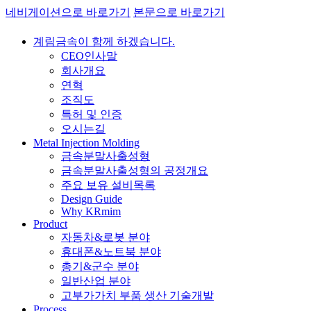
네비게이션으로 바로가기
본문으로 바로가기
계림금속이 함께 하겠습니다.
CEO인사말
회사개요
연혁
조직도
특허 및 인증
오시는길
Metal Injection Molding
금속분말사출성형
금속분말사출성형의 공정개요
주요 보유 설비목록
Design Guide
Why KRmim
Product
자동차&로봇 분야
휴대폰&노트북 분야
총기&군수 분야
일반산업 분야
고부가가치 부품 생산 기술개발
Process